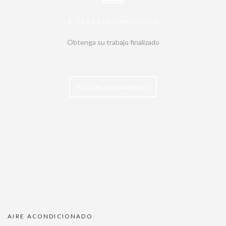
4. TRABAJO FINALIZADO
Obtenga su trabajo finalizado
Solicitar asesoarmiento
AIRE ACONDICIONADO