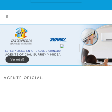
E
S
P
E
C
I
A
L
I
S
T
A
S
E
N
A
I
R
E
A
C
O
N
D
I
C
I
O
N
A
D
O
AGENTE OFICIAL.